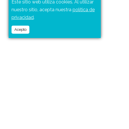
Este sitio web utiliza cookies. Al utilizar
nuestro sitio, acepta nuestra
política de
privacidad
.
Acepto
UNA PLAYA CON SABOR A
MEXICO
Si algo define a Puerto Vallarta es el encanto natural de