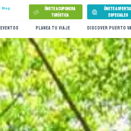
Únete a Cuponera
Únete a Oferta
Blog
Turística
Especiales
EVENTOS
PLANEA TU VIAJE
DISCOVER PUERTO V