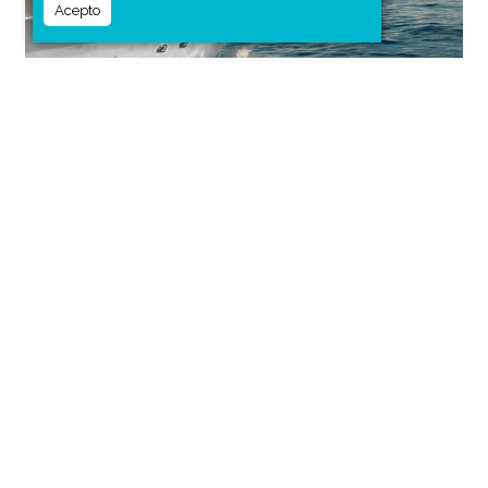
Acepto
Con los Magellan Awards, Travel Weekly aprovecha su
posicionamiento para que tales reconocimientos
tengan visibilidad ante agencias de viaje, tour
operadores, inversionistas y mercados emisores. Ser
nombrado ganador por
Travel Weekly
es, en muchos
segmentos del turismo, un aval de calidad y
credibilidad.