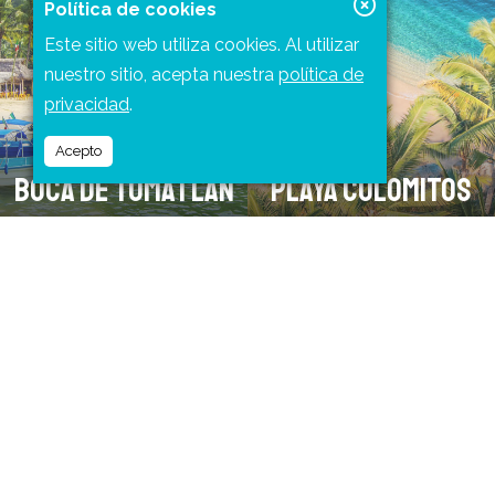
Política de cookies
Este sitio web utiliza cookies. Al utilizar
nuestro sitio, acepta nuestra
política de
privacidad
.
Acepto
BOCA DE TOMATLÁN
PLAYA COLOMITOS
Ver más
Ver más
PLAYA DE