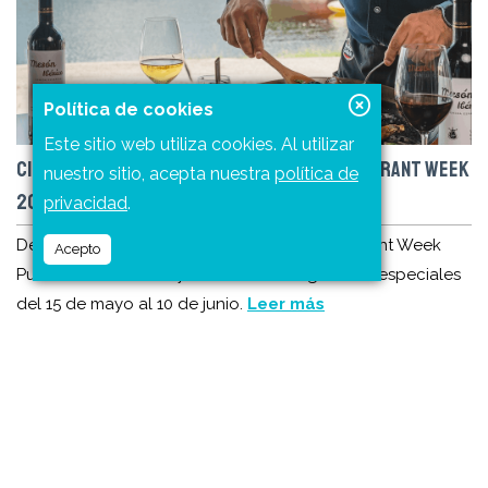
Política de cookies
Este sitio web utiliza cookies. Al utilizar
CINCO RAZONES PARA NO PERDERTE EL RESTAURANT WEEK
nuestro sitio, acepta nuestra
política de
2026
privacidad
.
Descubre los nuevos restaurantes de Restaurant Week
Acepto
Puerto Vallarta 2026 y disfruta menús gourmet especiales
del 15 de mayo al 10 de junio.
Leer más