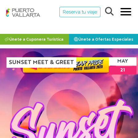
Reserva tu viaje
Únete a Cuponera Turística
Únete a Ofertas Especiales
MAY
SUNSET MEET & GREET
21