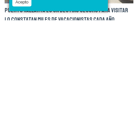
Acepto
PUERTO VALLARTA ES UN DESTINO SEGURO PARA VISITAR
LO CONSTATAN MILES DE VACACIONISTAS CADA AÑO
Puerto Vallarta se ha consolidado como uno de los
destinos turísticos más seguros de México, ofreciendo
tranquilidad y confianza.
Leer más