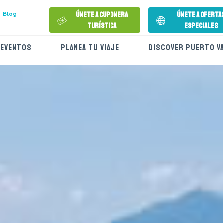
Únete a Cuponera
Únete a Oferta
Blog
Turística
Especiales
EVENTOS
PLANEA TU VIAJE
DISCOVER PUERTO V