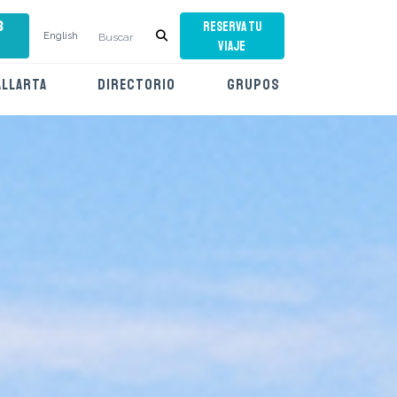
s
RESERVA TU
English
VIAJE
ALLARTA
DIRECTORIO
GRUPOS