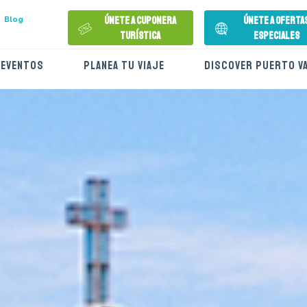
Únete a Cuponera
Únete a Oferta
Blog
Turística
Especiales
EVENTOS
PLANEA TU VIAJE
DISCOVER PUERTO V