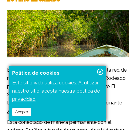
Esta área nacional protegida forma parte de la red de
Política de cookies
manglares del país repartida en 17 estados. Rodeado
Este sitio web utiliza cookies. Al utilizar
por la gran urbe de
Puerto Vallarta
, El Estero El
nuestro sitio, acepta nuestra
política de
Salado es el único que encontrarás en todo
privacidad
.
Latinoamérica dentro de una ciudad. ¡Sí!, fascinante
¿no lo crees?
Acepto
Está conectado de manera permanente con el
océano Pacífico a través de un canal de 2 kilómetros