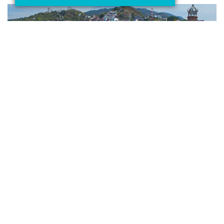
8 COSAS QUE HACEN A PUERTO VALLARTA UN SITIO ÚNICO
Puerto Vallarta es uno de los más importantes destinos
turísticos de México, número 1 en el litoral del Pacífico.
Leer más